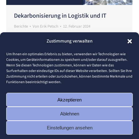
Dekarbonisierung in Logistik und IT
Berichte
Von
Erik Petsch
12. Februar 2024
Hochschule Pforzheim, 16.01.2024 – Im Rahmen der
Zustimmung verwalten
Ringvorlesung Digitalisierung an der Hochschule
Pforzheim fand am 16. Januar 2024 ein fesselnder
Um Ihnen ein optimales Erlebnis zu bieten, verwenden wir Technologien wie
Cookies, um Geräteinformationen zu speichern und/oder darauf zuzugreifen.
Vortrag zum Thema „Dekarbonisierung in Logistik
Wenn Sie diesen Technologien zustimmen, können wir Daten wie das
und IT“ statt. Die beiden Referenten, Nicole
Surfverhalten oder eindeutige IDs auf dieser Website verarbeiten. Sollten Sie Ihre
Zustimmung nicht erteilen oder zurückziehen, können bestimmte Merkmale und
Schneider und Udo Tessari von der Porsche AG,
Funktionen beeinträchtigt werden.
boten den Zuhörern einen tiefen Einblick in
nachhaltige Praktiken im Bereich der Logistik
Akzeptieren
und…
Ablehnen
Einstellungen ansehen
© 2026 Pforzheim University