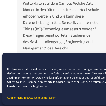
Wetterdaten auf dem Campus Welche Daten
können in den Räumlichkeiten der Hochschule
erhoben werden? Und wie kann diese
Datenerhebung mittels Sensorik via Internet of
Things (IoT)-Technologie umgesetzt werden?
Diese Fragen beantworteten Studierende
des Masterstudiengangs „Engineering and
Management“ des Bereichs
Wirtschaftsingenieurwesen an der Fakultät für
Technik der Hochschule Pforzheim. Erst…
Um Ihnen ein optimales Erlebnis zu bieten, verwenden wir Technologien wie Cook
Geräteinformationen zu speichern und/oder darauf zuzugreifen. Wenn Sie diesen 
zustimmen, können wir Daten wie das Surfverhalten oder eindeutige IDs auf dieser
Sollten Sie Ihre Zustimmung nicht erteilen oder zurückziehen, können bestimmte
Funktionen beeinträchtigt werden.
Cookie-Richtlinie
Datenschutz
Impressum
© 2026 Pforzheim University