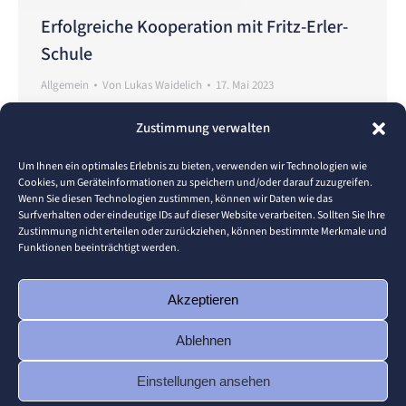
Erfolgreiche Kooperation mit Fritz-Erler-
Schule
Allgemein
Von
Lukas Waidelich
17. Mai 2023
Die traditionelle Kooperation zwischen der Fritz-
Zustimmung verwalten
Erler-Schule und der Hochschule Pforzheim startet
in eine neue Runde. Aktuell bearbeiten sechs
Um Ihnen ein optimales Erlebnis zu bieten, verwenden wir Technologien wie
Cookies, um Geräteinformationen zu speichern und/oder darauf zuzugreifen.
Schüler und Schülerinnen der 12-Klassenstufe im
Wenn Sie diesen Technologien zustimmen, können wir Daten wie das
Schulfach Informatik an einem Semesterprojekt,
Surfverhalten oder eindeutige IDs auf dieser Website verarbeiten. Sollten Sie Ihre
Zustimmung nicht erteilen oder zurückziehen, können bestimmte Merkmale und
um Einblicke in den Fachbereich Informatik zu
Funktionen beeinträchtigt werden.
erhalten. Dabei werden Sie von Prof. Dr. Thomas
Schuster tatkräftig unterstützt. Im Fokus stand
Akzeptieren
dabei insbesondere das Verständnis dafür,…
Ablehnen
Einstellungen ansehen