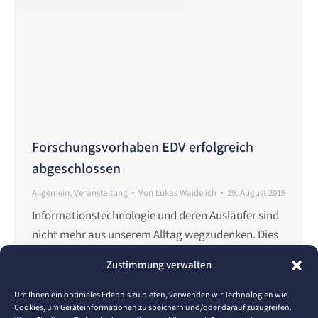
Forschungsvorhaben EDV erfolgreich
abgeschlossen
Allgemein
,
Veranstaltung
Von
Lukas Waidelich
29. August 2019
Informationstechnologie und deren Ausläufer sind
nicht mehr aus unserem Alltag wegzudenken. Dies
betrifft sowohl den geschäftlichen als auch den
Zustimmung verwalten
privaten Bereich, die Auswirkungen der
Digitalisierung bestimmten den öffentlichen
Um Ihnen ein optimales Erlebnis zu bieten, verwenden wir Technologien wie
Cookies, um Geräteinformationen zu speichern und/oder darauf zuzugreifen.
Diskurs. Viele Neuerungen erleichtern unseren