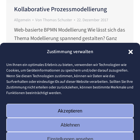
Kollaborative Prozessmodellierung
Allgemein
Von
Thomas Schuster
22. Dezember 2017
Web-basierte BPMN Modellierung Wie lässt sich das
Thema Modellierung spannend gestalten? Ganz
einfach, man nehme eine beliebte
Zustimmung verwalten
Modellierungssprache, eine web-basierten
Modellierungsumgebung und ein Cloud-Dienst (hier
Um Ihnen ein optimales Erlebnis zu bieten, verwenden wir Technologien wie
Cookies, um Geräteinformationen zu speichern und/oder darauf zuzugreifen.
SaaS; Software-As-A-Service) und schon kann es
Wenn Sie diesen Technologien zustimmen, können wir Daten wie das
losgehen. Sinnvoll wird eine web-basierte
Surfverhalten oder eindeutige IDs auf dieser Website verarbeiten. Sollten Sie Ihre
Zustimmung nicht erteilen oder zurückziehen, können bestimmte Merkmale und
Modellierungsumgebung erst dann, wenn
Funktionen beeinträchtigt werden.
zusätzlich die Möglichkeit besteht, die Modelle auch
zu teilen und gemeinsam mit mehreren Benutzern
Akzeptieren
zu…
Ablehnen
Einstellungen ansehen