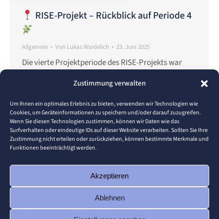
RISE-Projekt – Rückblick auf Periode 4
Allgemein
Von
Lukas Waidelich
23. Juni 2025
Die vierte Projektperiode des RISE-Projekts war
geprägt von bedeutenden Fortschritten, intensiver
Zustimmung verwalten
Zusammenarbeit und gezielten Maßnahmen zum
Kapazitätsaufbau. Ziel war es, kleine und mittlere
Um Ihnen ein optimales Erlebnis zu bieten, verwenden wir Technologien wie
Cookies, um Geräteinformationen zu speichern und/oder darauf zuzugreifen.
Unternehmen (KMU) in ihrer digitalen und
Wenn Sie diesen Technologien zustimmen, können wir Daten wie das
ökologischen Transformation wirkungsvoll zu
Surfverhalten oder eindeutige IDs auf dieser Website verarbeiten. Sollten Sie Ihre
Zustimmung nicht erteilen oder zurückziehen, können bestimmte Merkmale und
unterstützen.
Partnertreffen in Belgrad (13.–14.
Funktionen beeinträchtigt werden.
März)In Belgrad kamen die RISE-Partner aus der
gesamten Donauregion zusammen, um die
Akzeptieren
bisherigen Erfolge zu evaluieren,…
Ablehnen