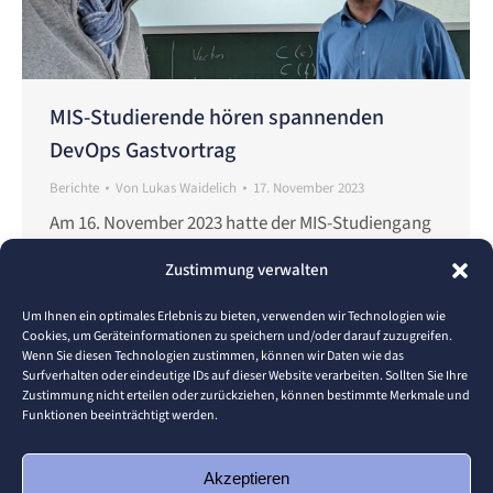
MIS-Studierende hören spannenden
DevOps Gastvortrag
Berichte
Von
Lukas Waidelich
17. November 2023
Am 16. November 2023 hatte der MIS-Studiengang
Johannes Michler von Promatis in der Vorlesung
Zustimmung verwalten
„Cloud Computing“ von Prof. Dr. Thomas Schuster
zu Gast. Die Veranstaltung bot den Studierenden
Um Ihnen ein optimales Erlebnis zu bieten, verwenden wir Technologien wie
Cookies, um Geräteinformationen zu speichern und/oder darauf zuzugreifen.
einen spannenden Einblick in die Praxis und damit
Wenn Sie diesen Technologien zustimmen, können wir Daten wie das
die Möglichkeit Geschäftsprozessmodellierung mit
Surfverhalten oder eindeutige IDs auf dieser Website verarbeiten. Sollten Sie Ihre
Zustimmung nicht erteilen oder zurückziehen, können bestimmte Merkmale und
dem Horus Business Modelers kennenzulernen.
Funktionen beeinträchtigt werden.
Insbesondere beleuchtete der Experte
Herausforderungen und Lösungen im
Akzeptieren
Zusammenhang mit…