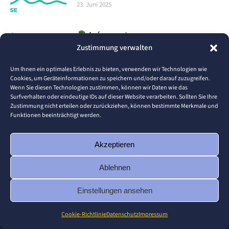
23. Juni 2025
Aufgepasst,
Zustimmung verwalten
Lebensmittelproduzenten! Bereit,
Kosten zu senken und Ihr Unternehmen
Um Ihnen ein optimales Erlebnis zu bieten, verwenden wir Technologien wie
smarter aufzustellen?
Cookies, um Geräteinformationen zu speichern und/oder darauf zuzugreifen.
Wenn Sie diesen Technologien zustimmen, können wir Daten wie das
16. Juni 2025
Surfverhalten oder eindeutige IDs auf dieser Website verarbeiten. Sollten Sie Ihre
Zustimmung nicht erteilen oder zurückziehen, können bestimmte Merkmale und
Was ist die RISE Academy für
Funktionen beeinträchtigt werden.
Mentoren?
1. Juni 2025
Akzeptieren
Ablehnen
Einstellungen ansehen
© 2026 Pforzheim University
Cookie-Richtlinie
Datenschutz
Impressum
Footer