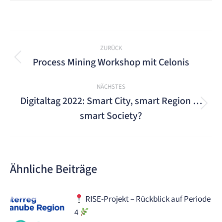
Kommentarnavigation
ZURÜCK
Process Mining Workshop mit Celonis
Vorheriger
Beitrag:
NÄCHSTES
Digitaltag 2022: Smart City, smart Region …
Nächster
smart Society?
Beitrag:
Ähnliche Beiträge
RISE-Projekt – Rückblick auf Periode
4