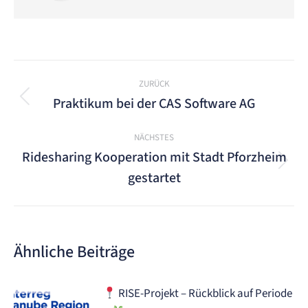
Kommentarnavigation
ZURÜCK
Praktikum bei der CAS Software AG
Vorheriger
Beitrag:
NÄCHSTES
Ridesharing Kooperation mit Stadt Pforzheim
Nächster
gestartet
Beitrag:
Ähnliche Beiträge
RISE-Projekt – Rückblick auf Periode