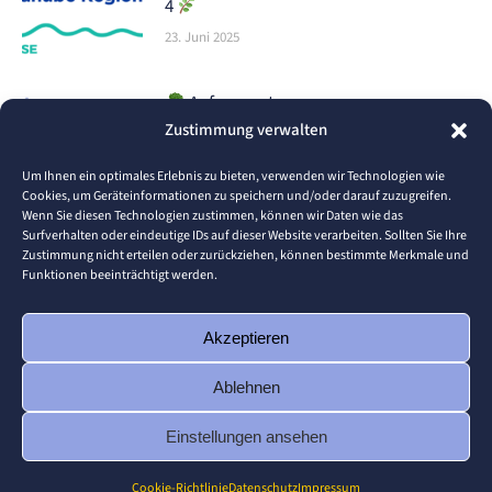
4
23. Juni 2025
Aufgepasst,
Zustimmung verwalten
Lebensmittelproduzenten! Bereit,
Kosten zu senken und Ihr Unternehmen
Um Ihnen ein optimales Erlebnis zu bieten, verwenden wir Technologien wie
smarter aufzustellen?
Cookies, um Geräteinformationen zu speichern und/oder darauf zuzugreifen.
Wenn Sie diesen Technologien zustimmen, können wir Daten wie das
16. Juni 2025
Surfverhalten oder eindeutige IDs auf dieser Website verarbeiten. Sollten Sie Ihre
Zustimmung nicht erteilen oder zurückziehen, können bestimmte Merkmale und
Was ist die RISE Academy für
Funktionen beeinträchtigt werden.
Mentoren?
1. Juni 2025
Akzeptieren
Ablehnen
Einstellungen ansehen
© 2026 Pforzheim University
Cookie-Richtlinie
Datenschutz
Impressum