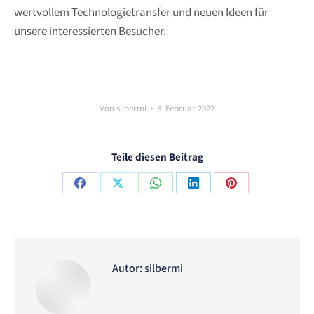
wertvollem Technologietransfer und neuen Ideen für
unsere interessierten Besucher.
Von
silbermi
8. Februar 2022
Teile diesen Beitrag
Share
Share
Share
Share
Share
on
on
on
on
on
Facebook
X
WhatsApp
LinkedIn
Pinterest
Autor:
silbermi