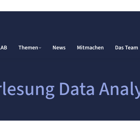
LAB
Themen
News
Mitmachen
Das Team
lesung Data Analy