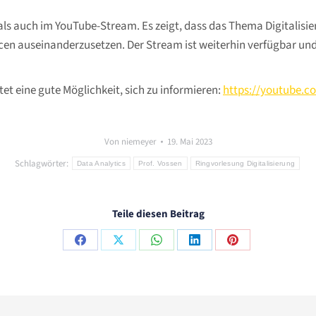
ls auch im YouTube-Stream. Es zeigt, dass das Thema Digitalisier
en auseinanderzusetzen. Der Stream ist weiterhin verfügbar und 
tet eine gute Möglichkeit, sich zu informieren:
https://youtube.c
Von
niemeyer
19. Mai 2023
Schlagwörter:
Data Analytics
Prof. Vossen
Ringvorlesung Digitalisierung
Teile diesen Beitrag
Share
Share
Share
Share
Share
on
on
on
on
on
Facebook
X
WhatsApp
LinkedIn
Pinterest