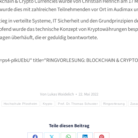
hain & Crypto Currencies wurde von Christian Henrich am 17 Mai
wurde dies mit zahlreichen Teilnehmenden vor Ort im Audimax 
ieg in verteilte Systeme, IT Sicherheit und den Grundprinzipien 
fend wurde das technische Konzept von Kryptowährungen besproc
agen überhäuft, die er geduldig beantwortete.
?v=ps4-pIkUEbU“ title=“RINGVORLESUNG: BLOCKCHAIN & CRYPT
Von
Lukas Waidelich
22. Mai 2022
:
Hochschule Pforzheim
Krypto
Prof. Dr. Thomas Schuster
Ringvorlesung
Zusa
Teile diesen Beitrag