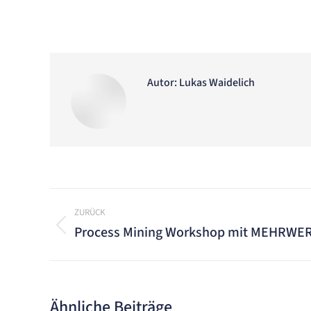
Autor:
Lukas Waidelich
Kommentarnavigation
ZURÜCK
Process Mining Workshop mit MEHRWE
Vorheriger
Beitrag:
Ähnliche Beiträge