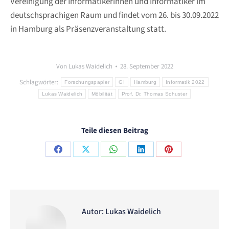
Vereinigung der Informatikerinnen und Informatiker im
deutschsprachigen Raum und findet vom 26. bis 30.09.2022
in Hamburg als Präsenzveranstaltung statt.
Von
Lukas Waidelich
28. September 2022
Schlagwörter:
Forschungspapier
GI
Hamburg
Informatik 2022
Lukas Waidelich
Möbilität
Prof. Dr. Thomas Schuster
Teile diesen Beitrag
Share
Share
Share
Share
Share
on
on
on
on
on
Facebook
X
WhatsApp
LinkedIn
Pinterest
Autor:
Lukas Waidelich