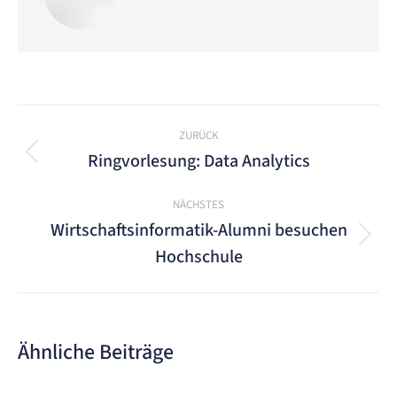
Kommentarnavigation
ZURÜCK
Ringvorlesung: Data Analytics
Vorheriger
Beitrag:
NÄCHSTES
Wirtschaftsinformatik-Alumni besuchen
Nächster
Hochschule
Beitrag:
Ähnliche Beiträge