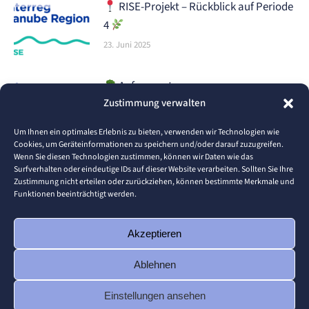
RISE-Projekt – Rückblick auf Periode
4
23. Juni 2025
Aufgepasst,
Zustimmung verwalten
Lebensmittelproduzenten! Bereit,
Kosten zu senken und Ihr Unternehmen
Um Ihnen ein optimales Erlebnis zu bieten, verwenden wir Technologien wie
smarter aufzustellen?
Cookies, um Geräteinformationen zu speichern und/oder darauf zuzugreifen.
Wenn Sie diesen Technologien zustimmen, können wir Daten wie das
16. Juni 2025
Surfverhalten oder eindeutige IDs auf dieser Website verarbeiten. Sollten Sie Ihre
Zustimmung nicht erteilen oder zurückziehen, können bestimmte Merkmale und
Was ist die RISE Academy für
Funktionen beeinträchtigt werden.
Mentoren?
1. Juni 2025
Akzeptieren
Ablehnen
Einstellungen ansehen