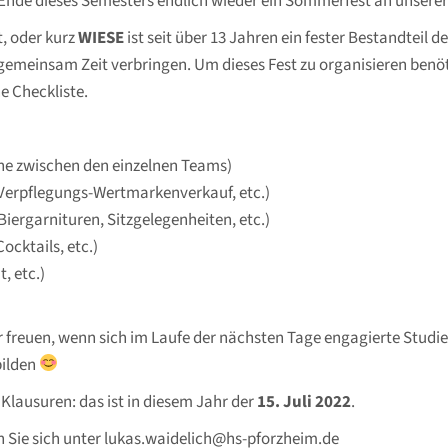
de dieses Semesters endlich wieder ein Sommerfest an unserer 
t, oder kurz
WIESE
ist seit über 13 Jahren ein fester Bestandtei
meinsam Zeit verbringen. Um dieses Fest zu organisieren benöti
e Checkliste.
e zwischen den einzelnen Teams)
 Verpflegungs-Wertmarkenverkauf, etc.)
iergarnituren, Sitzgelegenheiten, etc.)
ocktails, etc.)
, etc.)
r freuen, wenn sich im Laufe der nächsten Tage engagierte Studi
ilden
 Klausuren: das ist in diesem Jahr der
15. Juli 2022
.
n Sie sich unter lukas.waidelich@hs-pforzheim.de