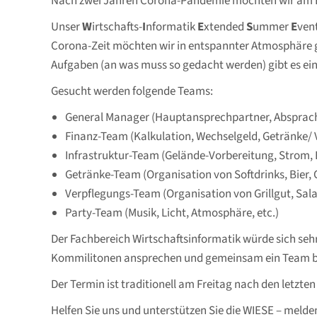
Nach zwei Jahren Corona-Pandemie möchten wir am En
Unser
W
irtschafts-
I
nformatik
E
xtended
S
ummer
E
ven
Corona-Zeit möchten wir in entspannter Atmosphäre ge
Aufgaben (an was muss so gedacht werden) gibt es ein
Gesucht werden folgende Teams:
General Manager (Hauptansprechpartner, Absprach
Finanz-Team (Kalkulation, Wechselgeld, Getränke/
Infrastruktur-Team (Gelände-Vorbereitung, Strom, B
Getränke-Team (Organisation von Softdrinks, Bier, C
Verpflegungs-Team (Organisation von Grillgut, Salat
Party-Team (Musik, Licht, Atmosphäre, etc.)
Der Fachbereich Wirtschaftsinformatik würde sich seh
Kommilitonen ansprechen und gemeinsam ein Team b
Der Termin ist traditionell am Freitag nach den letzten
Helfen Sie uns und unterstützen Sie die WIESE – melde