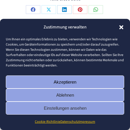
Share
Share
Share
Share
Share
on
on
on
on
on
Zustimmung verwalten
Facebook
X
LinkedIn
Pinterest
WhatsApp
© 2026 Pforzheim University
Um Ihnen ein optimales Erlebnis zu bieten, verwenden wir Technologien wie
Footer
Cookies, um Geräteinformationen zu speichern und/oder darauf zuzugreifen.
Wenn Sie diesen Technologien zustimmen, können wir Daten wie das
Surfverhalten oder eindeutige IDs auf dieser Website verarbeiten. Sollten Sie Ihre
Zustimmung nicht erteilen oder zurückziehen, können bestimmte Merkmale und
Funktionen beeinträchtigt werden.
Akzeptieren
Ablehnen
Einstellungen ansehen
Cookie-Richtlinie
Datenschutz
Impressum