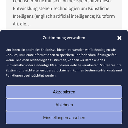
Lebensbereiche mit sich. An der Speerspitze dieser
Entwicklung stehen Technologien um Künstliche
Intelligenz (englisch artificial intelligence; Kurzform
AI), die…
Details
Zustimmung verwalten
Um Ihnen ein optimales Erlebnis zu bieten, verwenden wir Technologien wie
Cookies, um Geräteinformationen zu speichern und/oder darauf zuzugreifen.
Wenn Sie diesen Technologien zustimmen, können wir Daten wie das
←
1
…
5
6
7
8
9
…
16
Surfverhalten oder eindeutige IDs auf dieser Website verarbeiten. Sollten Sie Ihre
→
Zustimmung nicht erteilen oder zurückziehen, können bestimmte Merkmale und
Funktionen beeinträchtigt werden.
Teile diese Seite
Akzeptieren
Ablehnen
Share
Share
Share
Share
Share
on
on
on
on
on
Einstellungen ansehen
Facebook
X
LinkedIn
Pinterest
WhatsApp
© 2026 Pforzheim University