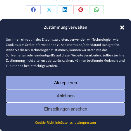
Share
Share
Share
Share
Share
on
on
on
on
on
Zustimmung verwalten
Facebook
X
LinkedIn
Pinterest
WhatsApp
© 2026 Pforzheim University
Um Ihnen ein optimales Erlebnis zu bieten, verwenden wir Technologien wie
Footer
Cookies, um Geräteinformationen zu speichern und/oder darauf zuzugreifen.
Wenn Sie diesen Technologien zustimmen, können wir Daten wie das
Surfverhalten oder eindeutige IDs auf dieser Website verarbeiten. Sollten Sie Ihre
Zustimmung nicht erteilen oder zurückziehen, können bestimmte Merkmale und
Funktionen beeinträchtigt werden.
Akzeptieren
Ablehnen
Einstellungen ansehen
Cookie-Richtlinie
Datenschutz
Impressum