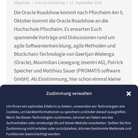
Allgemein
Von
chris.breining
17. September 2018
Die Oracle Roadshow kommt nach Pforzheim Am 5.
Oktober kommt die Oracle Roadshow an die
Hochschule Pforzheim. Es erwarten Euch
spannende Vorträge und Diskussionen rund um
agile Softwareentwicklung, agile Methoden und
Blockchain-Technologie von Geertjan Wielenga
(Oracle), Maximilian Liesegang (esentri AG), Patrick
Speicher und Matthias Sauer (PROMATIS software
GmbH). Als Einstimmung, hier schon einmal kleine
Appetit-Häppchen…
Zustimmung verwalten
Details
Um Ihnen ein optimales Erlebnis zu bieten, verwenden wir Technologien wie
Cookies, um Geräteinformationen zu speichern und/oder darauf zuzugreifen.
Wenn Sie diesen Technologien zustimmen, können wir Daten wie das
Surfverhalten oder eindeutige IDs auf dieser Website verarbeiten. Sollten Sie Ihre
←
1
…
12
13
14
15
16
→
Zustimmung nicht erteilen oder zurückziehen, können bestimmte Merkmale und
Funktionen beeinträchtigt werden.