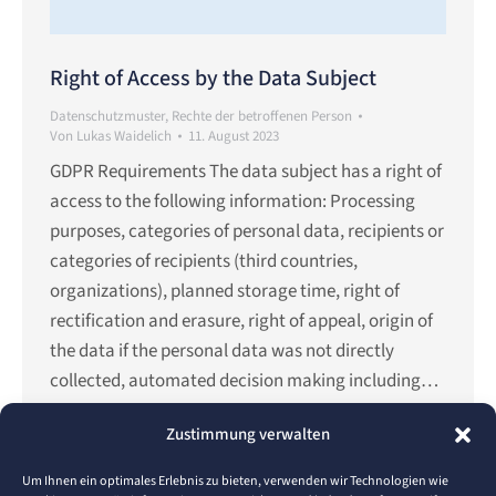
Right of Access by the Data Subject
Datenschutzmuster
,
Rechte der betroffenen Person
Von
Lukas Waidelich
11. August 2023
GDPR Requirements The data subject has a right of
access to the following information: Processing
purposes, categories of personal data, recipients or
categories of recipients (third countries,
organizations), planned storage time, right of
rectification and erasure, right of appeal, origin of
the data if the personal data was not directly
collected, automated decision making including…
Details
Zustimmung verwalten
Um Ihnen ein optimales Erlebnis zu bieten, verwenden wir Technologien wie