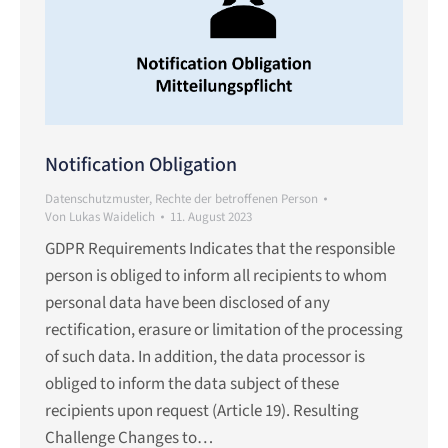
Notification Obligation
Datenschutzmuster
,
Rechte der betroffenen Person
Von
Lukas Waidelich
11. August 2023
GDPR Requirements Indicates that the responsible
person is obliged to inform all recipients to whom
personal data have been disclosed of any
rectification, erasure or limitation of the processing
of such data. In addition, the data processor is
obliged to inform the data subject of these
recipients upon request (Article 19). Resulting
Challenge Changes to…