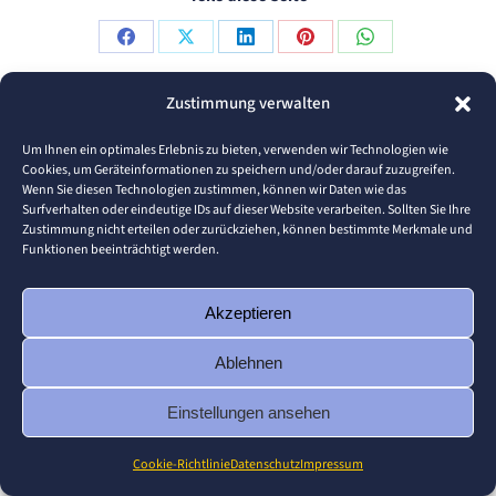
Share
Share
Share
Share
Share
on
on
on
on
on
Zustimmung verwalten
Facebook
X
LinkedIn
Pinterest
WhatsApp
© 2026 Pforzheim University
Um Ihnen ein optimales Erlebnis zu bieten, verwenden wir Technologien wie
Footer
Cookies, um Geräteinformationen zu speichern und/oder darauf zuzugreifen.
Wenn Sie diesen Technologien zustimmen, können wir Daten wie das
Surfverhalten oder eindeutige IDs auf dieser Website verarbeiten. Sollten Sie Ihre
Zustimmung nicht erteilen oder zurückziehen, können bestimmte Merkmale und
Funktionen beeinträchtigt werden.
Akzeptieren
Ablehnen
Einstellungen ansehen
Cookie-Richtlinie
Datenschutz
Impressum